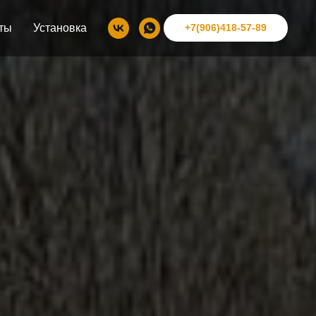
ты
Установка
+7(906)418-57-89