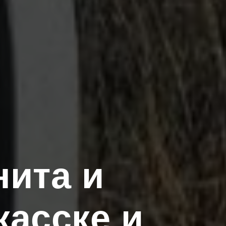
нита и
асске и