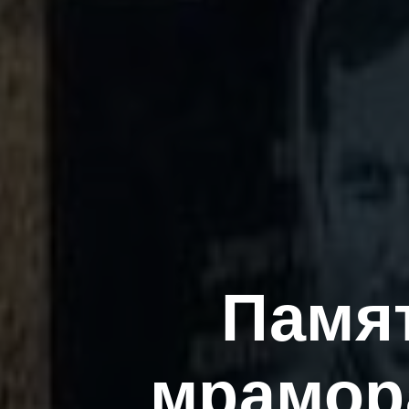
Памят
мрамор